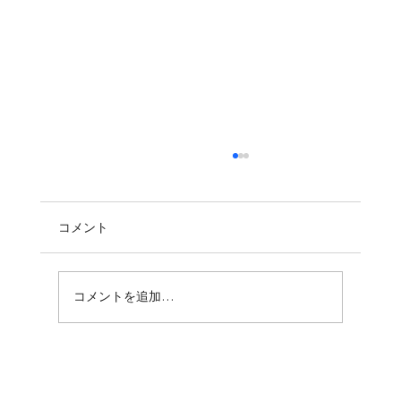
コメント
コメントを追加…
振袖の歴史って知ってる？成人式前にチ
ェックしたい振袖のルーツ